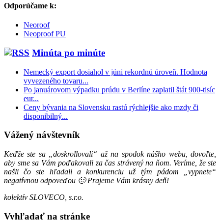
Odporúčame k:
Neoroof
Neoproof PU
Minúta po minúte
Nemecký export dosiahol v júni rekordnú úroveň. Hodnota
vyvezeného tovaru...
Po januárovom výpadku prúdu v Berlíne zaplatil štát 900-tisíc
eur...
Ceny bývania na Slovensku rastú rýchlejšie ako mzdy či
disponibilný...
Vážený návštevník
Keďže ste sa „doskrollovali“ až na spodok nášho webu, dovoľte,
aby sme sa Vám poďakovali za čas strávený na ňom. Veríme, že ste
našli čo ste hľadali a konkurenciu už tým pádom „vypnete“
negatívnou odpoveďou 🙂
Prajeme Vám krásny deň!
kolektív SLOVECO, s.r.o.
Vyhľadať na stránke