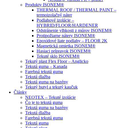
Produkty ISONEM®
THERMAL ROOF / THERMAL PAINT –
termoizolačný náter
Podlahové izolácie –
HYBRID/FLOOR/HARDENER
Odstránenie vlhkosti z múrov ISONEM®
Protipožiarne nátery ISONEM®
Epoxidové liate podlahy – FLOOR 2K
Magnetická omietka ISONEM®
Hasiaci prípravok ISONEM®
Tekuté sklo ISONEM®
Tekutý plast Flex Floor – Anglicko
Tekutá guma – Kanada
Farebná tekutá guma
Tekutá dlažba
Tekutá guma na bazény
Tekutý butyl a tekutý kaučuk
Články
NEOTEX – Tekuté izolácie
Čo je to tekutá guma
Tekutá guma na bazény
Tekutá dlažba
Farebná tekutá guma
Tekutá guma