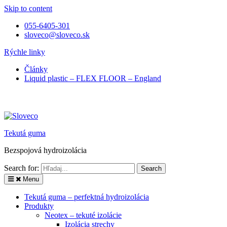
Skip to content
055-6405-301
sloveco@sloveco.sk
Rýchle linky
Články
Liquid plastic – FLEX FLOOR – England
Tekutá guma
Bezspojová hydroizolácia
Search for:
Menu
Tekutá guma – perfektná hydroizolácia
Produkty
Neotex – tekuté izolácie
Izolácia strechy