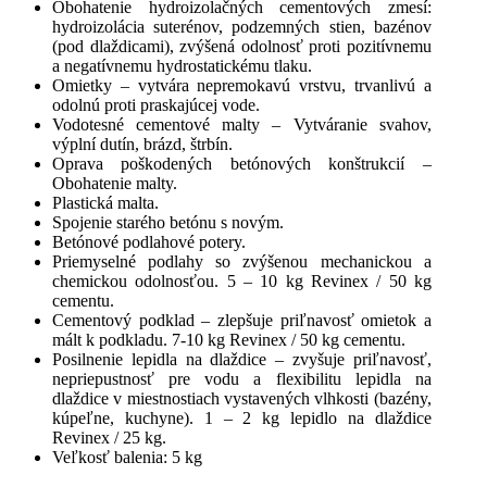
Obohatenie hydroizolačných cementových zmesí:
hydroizolácia suterénov, podzemných stien, bazénov
(pod dlaždicami), zvýšená odolnosť proti pozitívnemu
a negatívnemu hydrostatickému tlaku.
Omietky – vytvára nepremokavú vrstvu, trvanlivú a
odolnú proti praskajúcej vode.
Vodotesné cementové malty – Vytváranie svahov,
výplní dutín, brázd, štrbín.
Oprava poškodených betónových konštrukcií –
Obohatenie malty.
Plastická malta.
Spojenie starého betónu s novým.
Betónové podlahové potery.
Priemyselné podlahy so zvýšenou mechanickou a
chemickou odolnosťou. 5 – 10 kg Revinex / 50 kg
cementu.
Cementový podklad – zlepšuje priľnavosť omietok a
mált k podkladu. 7-10 kg Revinex / 50 kg cementu.
Posilnenie lepidla na dlaždice – zvyšuje priľnavosť,
nepriepustnosť pre vodu a flexibilitu lepidla na
dlaždice v miestnostiach vystavených vlhkosti (bazény,
kúpeľne, kuchyne). 1 – 2 kg lepidlo na dlaždice
Revinex / 25 kg.
Veľkosť balenia: 5 kg