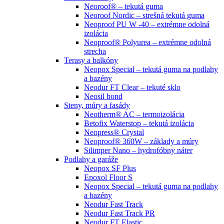
Neoroof® – tekutá guma
Neoroof Nordic – strešná tekutá guma
Neoproof PU W -40 – extrémne odolná
izolácia
Neoproof® Polyurea – extrémne odolná
strecha
Terasy a balkóny
Neopox Special – tekutá guma na podlahy
a bazény
Neodur FT Clear – tekuté sklo
Neosil bond
Steny, múry a fasády
Neotherm® AC – termoizolácia
Betofix Waterstop – tekutá izolácia
Neopress® Crystal
Neoproof® 360W – základy a múry
Silimper Nano – hydrofóbny náter
Podlahy a garáže
Neopox SF Plus
Epoxol Floor S
Neopox Special – tekutá guma na podlahy
a bazény
Neodur Fast Track
Neodur Fast Track PR
Neodur FT Elastic