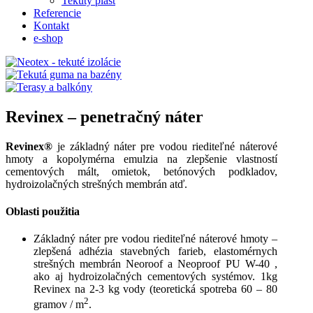
Tekutý plast
Referencie
Kontakt
e-shop
Revinex – penetračný náter
Revinex®
je základný náter pre vodou riediteľné náterové
hmoty a kopolymérna emulzia
na zlepšenie vlastností
cementových mált, omietok, betónových podkladov,
hydroizolačných strešných membrán atď.
Oblasti použitia
Základný náter pre vodou riediteľné náterové hmoty –
zlepšená adhézia stavebných farieb, elastomérnych
strešných membrán Neoroof a Neoproof PU W-40 ,
ako aj hydroizolačných cementových systémov. 1kg
Revinex na 2-3 kg vody (teoretická spotreba 60 – 80
2
gramov / m
.