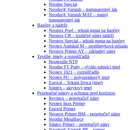
Neodur Special
Neodur® Varnish – transparentný lak
Neodur® Varnish MAT – matný
transparentný lak
Bazény a nádrže
Neopox Pool – tekutá guma na bazény
Neopox CR – izoláčný náter nádrží
Neopox Special – tekutá guma na bazény
Neotex Antiskid M – protišmyková prísada
Neopox Primer AY – základný náter
Textílie, tmely a rozpúšťadlá
Neotextile NTP
Neodur FT Putty – rýchlo tuhnúci tmel
Neotex 1021 – rozpúšťadlo
Neotex PU – polyuretánový tmel
Epoxol – Tekutá živica (tmel)
Jointex – akrylový tmel
Penetračné nátery a ochrana pred koróziou
Revinex – penetračný náter
Neotex Inox Primer
Epoxol Primer
Neopox Primer BM – penetračný náter
Neodur Metalforce
Silatex Primer – penetračný náter
Neodur® Varnish PR – primer