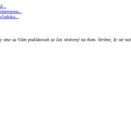
ž...
smernenia...
ľadiska...
by sme sa Vám poďakovali za čas strávený na ňom. Veríme, že ste naš