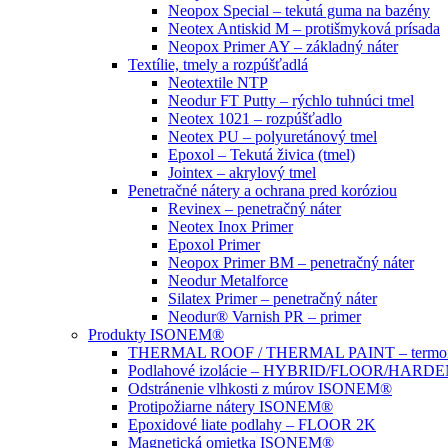
Neopox Special – tekutá guma na bazény
Neotex Antiskid M – protišmyková prísada
Neopox Primer AY – základný náter
Textílie, tmely a rozpúšťadlá
Neotextile NTP
Neodur FT Putty – rýchlo tuhnúci tmel
Neotex 1021 – rozpúšťadlo
Neotex PU – polyuretánový tmel
Epoxol – Tekutá živica (tmel)
Jointex – akrylový tmel
Penetračné nátery a ochrana pred koróziou
Revinex – penetračný náter
Neotex Inox Primer
Epoxol Primer
Neopox Primer BM – penetračný náter
Neodur Metalforce
Silatex Primer – penetračný náter
Neodur® Varnish PR – primer
Produkty ISONEM®
THERMAL ROOF / THERMAL PAINT – termoizo
Podlahové izolácie – HYBRID/FLOOR/HARD
Odstránenie vlhkosti z múrov ISONEM®
Protipožiarne nátery ISONEM®
Epoxidové liate podlahy – FLOOR 2K
Magnetická omietka ISONEM®