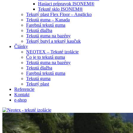
Hasiaci prípravok ISONEM®
Tekuté sklo ISONEM®
Tekutý plast Flex Floor – Anglicko
Tekutá guma – Kanada
Farebná tekutá guma
Tekutá dlažba
Tekutá guma na bazény
Tekutý butyl a tekutý kaučuk
Články
NEOTEX – Tekuté izolácie
Čo je to tekutá guma
Tekutá guma na bazény
Tekutá dlažba
Farebná tekutá guma
Tekutá guma
Tekutý plast
Referencie
Kontakt
e-shop