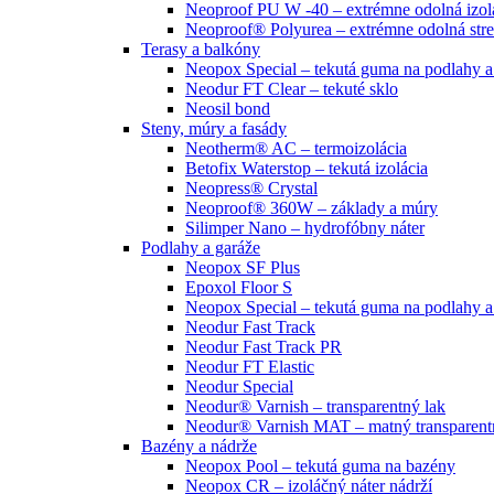
Neoproof PU W -40 – extrémne odolná izol
Neoproof® Polyurea – extrémne odolná str
Terasy a balkóny
Neopox Special – tekutá guma na podlahy 
Neodur FT Clear – tekuté sklo
Neosil bond
Steny, múry a fasády
Neotherm® AC – termoizolácia
Betofix Waterstop – tekutá izolácia
Neopress® Crystal
Neoproof® 360W – základy a múry
Silimper Nano – hydrofóbny náter
Podlahy a garáže
Neopox SF Plus
Epoxol Floor S
Neopox Special – tekutá guma na podlahy 
Neodur Fast Track
Neodur Fast Track PR
Neodur FT Elastic
Neodur Special
Neodur® Varnish – transparentný lak
Neodur® Varnish MAT – matný transparent
Bazény a nádrže
Neopox Pool – tekutá guma na bazény
Neopox CR – izoláčný náter nádrží