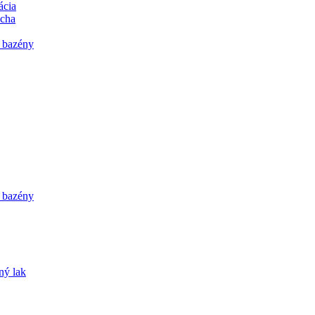
ácia
echa
a bazény
a bazény
ný lak