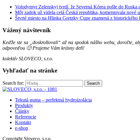
Volodymyr Zelenskyj tvrdí, že Severná Kórea pošle do Ruska a
Môj zadok už videla celá Česká republika, komentovala nové u
Štvrté miesto na Hlinka Gretzky Cupe znamená z historického h
Vážený návštevník
Keďže ste sa „doskrollovali“ až na spodok nášho webu, dovoľte, a
odpoveďou 🙂
Prajeme Vám krásny deň!
kolektív SLOVECO, s.r.o.
Vyhľadať na stránke
Search for:
Tekutá guma – perfektná hydroizolácia
Produkty
Články
Referencie
Kontakt
e-shop
Copyright Sloveco, s.r.o.