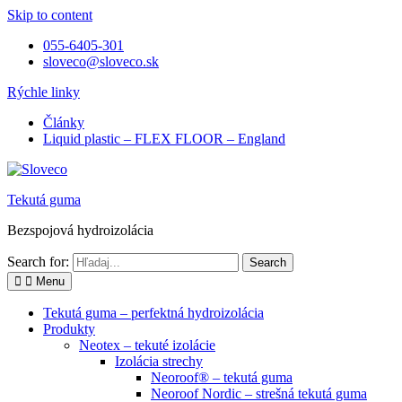
Skip to content
055-6405-301
sloveco@sloveco.sk
Rýchle linky
Články
Liquid plastic – FLEX FLOOR – England
Tekutá guma
Bezspojová hydroizolácia
Search for:
Menu
Tekutá guma – perfektná hydroizolácia
Produkty
Neotex – tekuté izolácie
Izolácia strechy
Neoroof® – tekutá guma
Neoroof Nordic – strešná tekutá guma