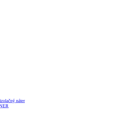
lačný náter
ENER